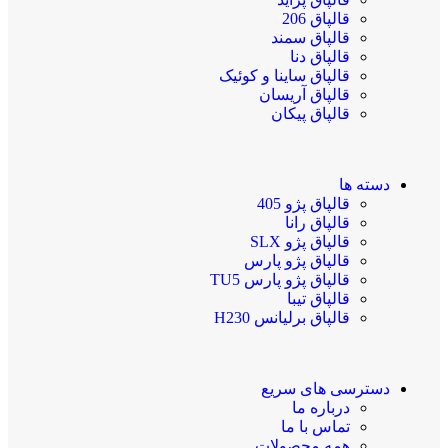
قالپاق 206
قالپاق سمند
قالپاق دنا
قالپاق ساینا و کوئیک
قالپاق آریسان
قالپاق پیکان
دسته ها
قالپاق پژو 405
قالپاق رانا
قالپاق پژو SLX
قالپاق پژو پارس
قالپاق پژو پارس TU5
قالپاق تیبا
قالپاق برلیانس H230​
دسترسی های سریع
درباره ما
تماس با ما
همه محصولات