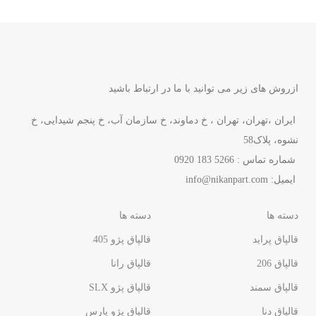
ازروش های زیر می توانید با ما در ارتباط باشید
ایران ،تهران، تهران ، خ دماوند، خ سازمان آب، خ پنجم شیدایی، خ
نشوه، پلاک58
شماره تماس : 5266 183 0920
ایمیل:
info@nikanpart.com
دسته ها
دسته ها
قالپاق پراید
قالپاق پژو 405
قالپاق 206
قالپاق رانا
قالپاق سمند
قالپاق پژو SLX
قالپاق دنا
قالپاق پژو پارس