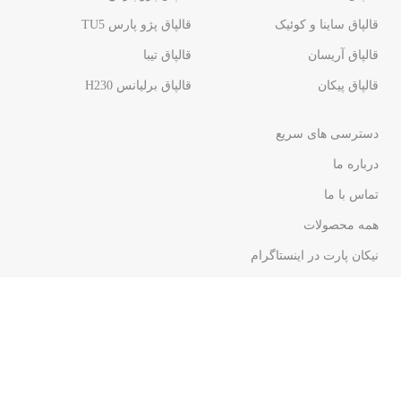
قالپاق ساینا و کوئیک
قالپاق پژو پارس TU5
قالپاق آریسان
قالپاق تیبا
قالپاق پیکان
قالپاق برلیانس H230​
دسترسی های سریع
درباره ما
تماس با ما
همه محصولات
نیکان پارت در اینستاگرام
پاسخ به پرسش های متداول
تمامی حقوق
این وب سایت
برای گروه
لوازم یدکی نیکان
محفوظ است