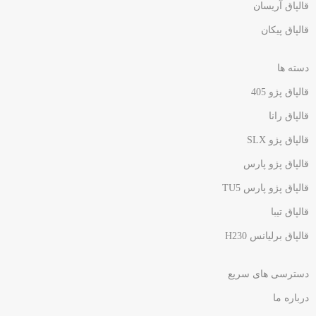
قالپاق آریسان
قالپاق پیکان
دسته ها
قالپاق پژو 405
قالپاق رانا
قالپاق پژو SLX
قالپاق پژو پارس
قالپاق پژو پارس TU5
قالپاق تیبا
قالپاق برلیانس H230​
دسترسی های سریع
درباره ما