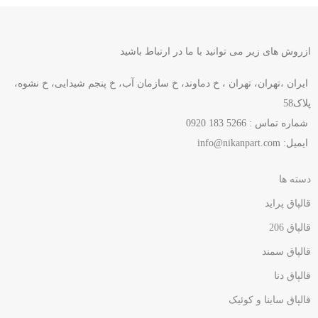
ازروش های زیر می توانید با ما در ارتباط باشید
ایران ،تهران، تهران ، خ دماوند، خ سازمان آب، خ پنجم شیدایی، خ نشوه،
پلاک58
شماره تماس : 5266 183 0920
ایمیل:
info@nikanpart.com
دسته ها
قالپاق پراید
قالپاق 206
قالپاق سمند
قالپاق دنا
قالپاق ساینا و کوئیک