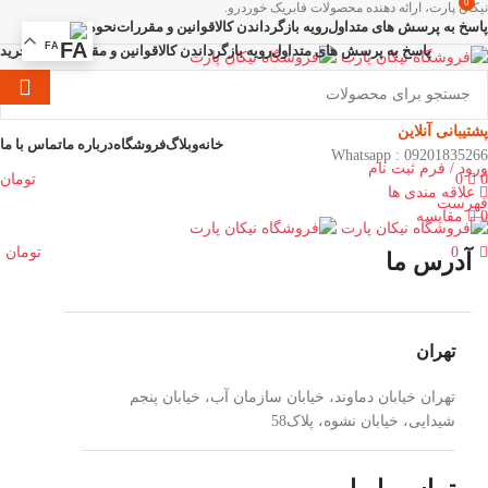
0
نیکان پارت، ارائه دهنده محصولات فابریک خوردرو.
پاسخ به پرسش های متداول
رویه بازگرداندن کالا
قوانین و مقررات
نحوه خرید
FA
پاسخ به پرسش های متداول
رویه بازگرداندن کالا
قوانین و مقررات
نحوه خرید
دسته بندی محصولات
پشتیبانی آنلاین
خانه
وبلاگ
فروشگاه
درباره ما
تماس با ما
Whatsapp : 09201835266
ورود / فرم ثبت نام
0
0
تومان
علاقه مندی ها
فهرست
0
مقایسه
0
تومان
آدرس ما
تهران
تهران خیابان دماوند، خیابان سازمان آب، خیابان پنجم
شیدایی، خیابان نشوه، پلاک58