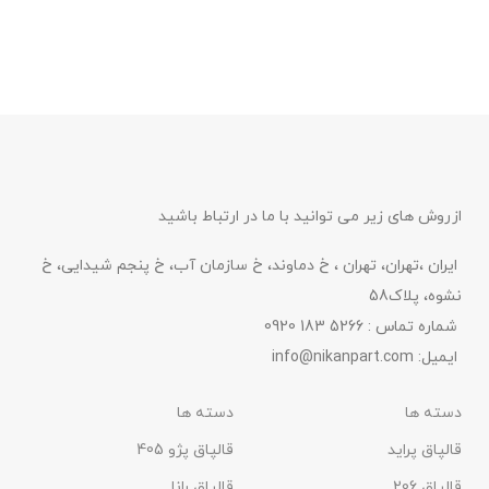
ازروش های زیر می توانید با ما در ارتباط باشید
ایران ،تهران، تهران ، خ دماوند، خ سازمان آب، خ پنجم شیدایی، خ
نشوه، پلاک58
شماره تماس : 5266 183 0920
ایمیل:
info@nikanpart.com
دسته ها
دسته ها
قالپاق پراید
قالپاق پژو 405
قالپاق 206
قالپاق رانا