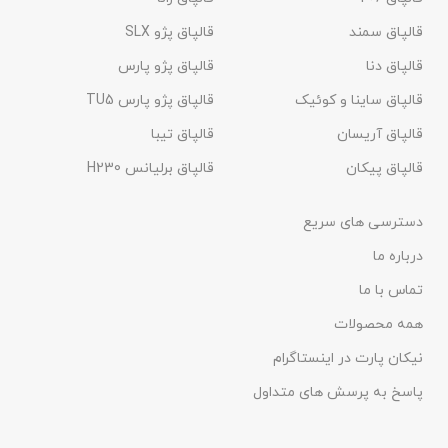
قالپاق سمند
قالپاق پژو SLX
قالپاق دنا
قالپاق پژو پارس
قالپاق ساینا و کوئیک
قالپاق پژو پارس TU5
قالپاق آریسان
قالپاق تیبا
قالپاق پیکان
قالپاق برلیانس H230​
دسترسی های سریع
درباره ما
تماس با ما
همه محصولات
نیکان پارت در اینستاگرام
پاسخ به پرسش های متداول