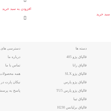
افزودن به سبد خرید
 سبد خرید
دسته ها
دسترسی های 
قالپاق پژو 405
درباره ما
قالپاق رانا
تماس با ما
قالپاق پژو SLX
همه محصولات
قالپاق پژو پارس
نیکان پارت در 
قالپاق پژو پارس TU5
پاسخ به پرسش
قالپاق تیبا
قالپاق برلیانس H230​