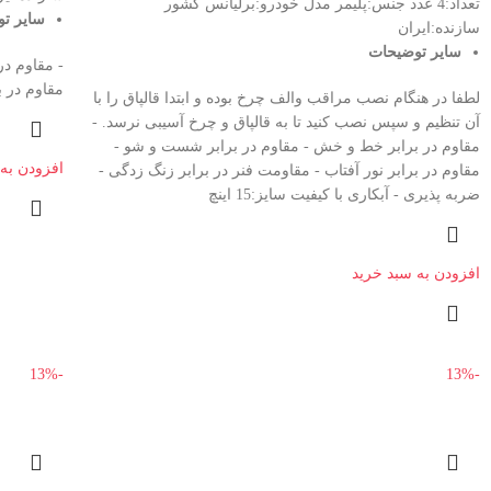
تعداد:4 عدد جنس:پلیمر مدل خودرو:برلیانس کشور
سایر ت
سازنده:ایران
سایر توضیحات
- مقاوم د
مقاوم در براب
لطفا در هنگام نصب مراقب والف چرخ بوده و ابتدا قالپاق را با
آن تنظیم و سپس نصب کنید تا به قالپاق و چرخ آسیبی نرسد. -
مقاوم در برابر خط و خش - مقاوم در برابر شست و شو -
افزودن به
مقاوم در برابر نور آفتاب - مقاومت فنر در برابر زنگ زدگی -
ضربه پذیری - آبکاری با کیفیت سایز:15 اینچ
افزودن به سبد خرید
اینستاگرم
-13%
-13%