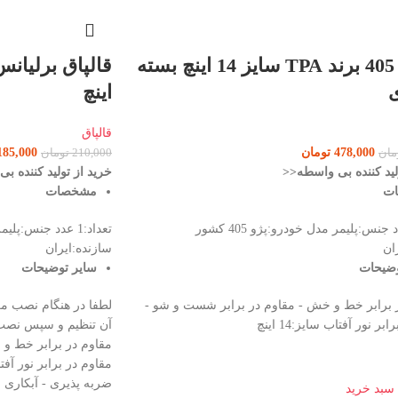
قالپاق 405 برند TPA سایز 14 اینچ بسته
اینچ
قالپاق
478,000
تومان
185,000
مان
210,000
تومان
لید کننده بی واسطه<<
خرید از تولید کننده ب
ات
مشخصات
تعداد:4 عدد جنس:پلیمر مدل خودرو:پژو 405 کشور
تعداد:1 عدد جنس:
ان
سازنده:ایران
وضیحات
سایر توضیحات
ر برابر خط و خش - مقاوم در برابر شست و شو -
لطفا در هنگام نصب مرا
ر نور آفتاب سایز:14 اینچ
آن تنظیم و سپس نصب ک
مقاوم در برابر خط و
مقاوم در برابر نور آف
ضربه پذیری - آبکاری با کی
 سبد خرید