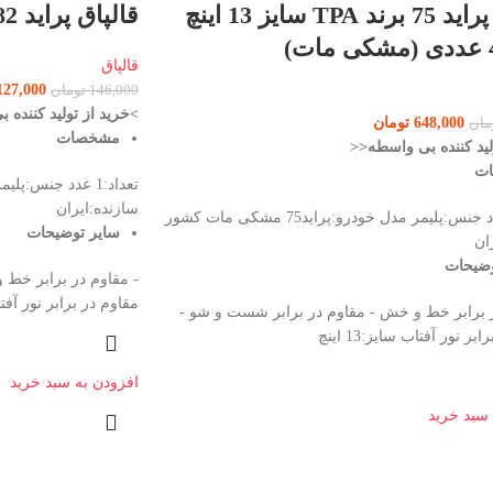
قالپاق پراید 75 برند TPA سایز 13 اینچ
قالپاق پراید 82 برند TPA سایز 13 اینچ
قالپاق
127,000
146,000
تومان
>خرید از تولید کننده
648,000
تومان
مان
مشخصات
لید کننده بی واسطه<<
ات
سازنده:ایران
تعداد:4 عدد جنس:پلیمر مدل خودرو:پراید75 مشکی مات کشور
سایر توضیحات
ان
وضیحات
- مقاوم در برابر خط 
مقاوم در برابر نور آفتاب سا
ر برابر خط و خش - مقاوم در برابر شست و شو -
ر نور آفتاب سایز:13 اینچ
افزودن به سبد خرید
 سبد خرید