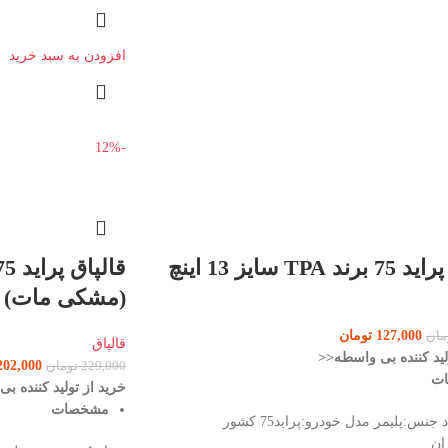
افزودن به سبد خرید
-12%
 TPA سایز 13 اینچ
(مشکی مات)
127,000
تومان
مان
قالپاق
لید کننده بی واسطه<<
202,000
229,000
تومان
ات
خرید از تولید کننده ب
مشخصات
تعداد:1 عدد جنس:پلیمر مدل خودرو:پراید75 کشور
ان