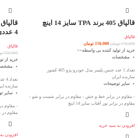
قالپاق 405 برند TPA سایز 14 اینچ
4 عددی
قالپاق
150,000
تومان
170,000
تومان
قالپاق
خرید از تولید کننده بی واسطه<<
550,000
تو
مشخصات
خرید از تو
مشخص
تعداد:1 عدد جنس:پلیمر مدل خودرو:پژو 405 کشور
سازنده:ایران
سایر توضیحات
سازنده:ایر
سایر ت
- مقاوم در برابر خط و خش - مقاوم در برابر شست و شو -
مقاوم در برابر نور آفتاب سایز:14 اینچ
- مقاوم د
مقاوم در براب
افزودن به سبد خرید
افزودن به