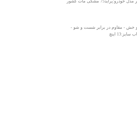
تعداد:1 عدد جنس:پلیمر مدل خودرو:پراید75 مشکی مات کشور
و خش - مقاوم در برابر شست و شو -
یز:13 اینچ