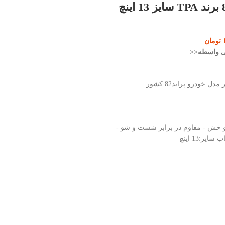
تومان
 بی واسطه<<
تعداد:1 عدد جنس:پلیمر مدل خودرو:پراید82 کشور
و خش - مقاوم در برابر شست و شو -
یز:13 اینچ