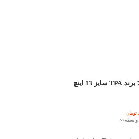
قالپاق پراید 75 برند TPA سایز 13 اینچ
تومان
ی واسطه<<