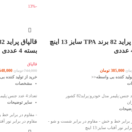
-13%
قالپاق پراید 82 برند TPA سایز 13 اینچ
بسته 4 عددی (مشکی مات)
قالپاق
385,000
تومان
648,000
مان
744,000
تومان
ولید کننده بی واسطه<<
خرید از تولید کننده ب
ات
مشخصات
تعداد:4 عدد جنس:پلیمر مدل خودرو:پراید82 کشور
تعداد:4 عدد جنس:پلیمر مدل خودرو:پراید کشور سازنده:ایران
ان
سایر توضیحات
وضیحات
- مقاوم در برابر خط 
ر برابر خط و خش - مقاوم در برابر شست و شو -
مقاوم در برابر نور آفتاب سا
ر نور آفتاب سایز:13 اینچ