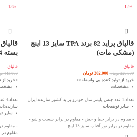
-13%
-12%
قالپاق پراید 82 برند TPA سایز 13 اینچ
(مشکی مات)
بسته 4 عددی
قالپاق
قالپاق
202,000
تومان
229,000
تومان
443,000
تو
خرید از تولید کننده بی واسطه<<
>خرید از ت
مشخصات
مشخص
تعداد:1 عدد جنس:پلیمر مدل خودرو:پراید کشور سازنده:ایران
سایر توضیحات
سازنده:ایر
سایر ت
- مقاوم در برابر خط و خش - مقاوم در برابر شست و شو -
مقاوم در برابر نور آفتاب سایز:13 اینچ
- مقاوم د
مقاوم در براب