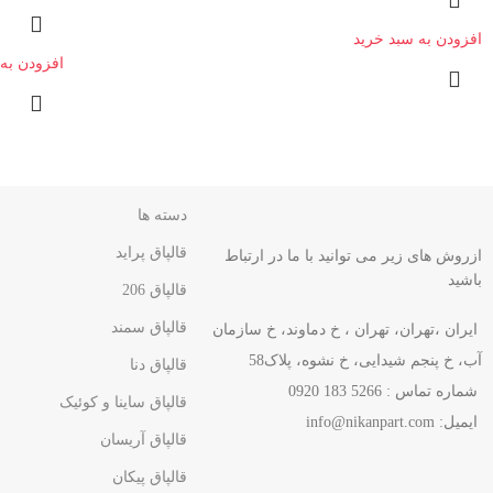
افزودن به سبد خرید
افزودن به
دسته ها
قالپاق پراید
ازروش های زیر می توانید با ما در ارتباط
باشید
قالپاق 206
قالپاق سمند
ایران ،تهران، تهران ، خ دماوند، خ سازمان
آب، خ پنجم شیدایی، خ نشوه، پلاک58
قالپاق دنا
شماره تماس : 5266 183 0920
قالپاق ساینا و کوئیک
ایمیل:
info@nikanpart.com
قالپاق آریسان
قالپاق پیکان