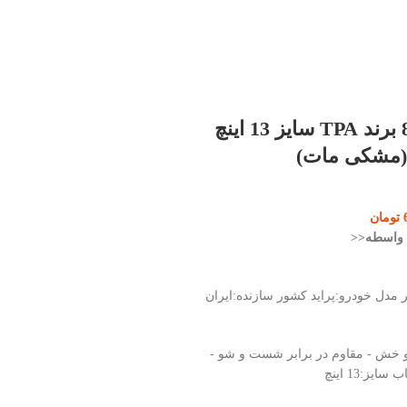
قالپاق پراید 82 برند TPA سایز 13 اینچ
تومان
ی واسطه<<
و خش - مقاوم در برابر شست و شو -
یز:13 اینچ