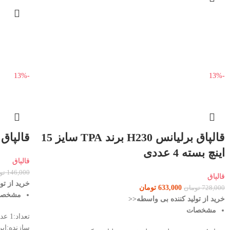
-13%
-13%
قالپاق برلیانس H230 برند TPA سایز 15
قالپاق پراید 75 برند
اینچ بسته 4 عددی
قالپاق
146,000
تو
قالپاق
خرید از تو
633,000
تومان
728,000
تومان
مشخص
خرید از تولید کننده بی واسطه<<
مشخصات
سازنده:ایر