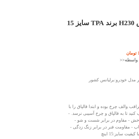
قالپاق برلیانس H230 برند TPA سایز 15
تومان
ی واسطه<<
پلیمر مدل خودرو:برلیانس کشور
قب والف چرخ بوده و ابتدا قالپاق را با
نید تا به قالپاق و چرخ آسیبی نرسد. -
 خش - مقاوم در برابر شست و شو -
تاب - مقاومت فنر در برابر زنگ زدگی -
فیت سایز:15 اینچ