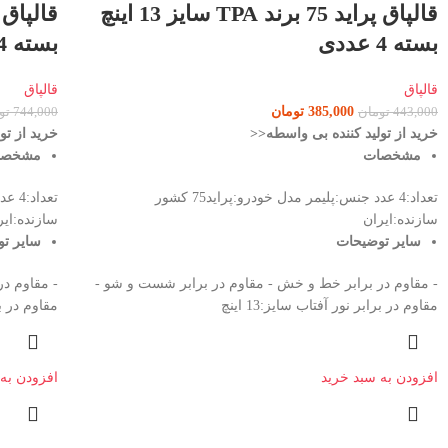
قالپاق پراید 75 برند TPA سایز 13 اینچ
بسته 4 عددی
بسته 4 عددی (مشکی مات)
قالپاق
قالپاق
385,000
تومان
443,000
تومان
744,000
تو
خرید از تولید کننده بی واسطه<<
خرید از تو
مشخصات
مشخص
تعداد:4 عدد جنس:پلیمر مدل خودرو:پراید75 کشور
سازنده:ایران
سازنده:ایر
سایر توضیحات
سایر ت
- مقاوم در برابر خط و خش - مقاوم در برابر شست و شو -
- مقاوم د
مقاوم در برابر نور آفتاب سایز:13 اینچ
مقاوم در براب
افزودن به سبد خرید
افزودن به