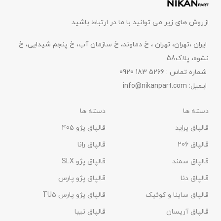
ازروش های زیر می توانید با ما در ارتباط باشید
ایران ،تهران، تهران ، خ دماوند، خ سازمان آب، خ پنجم شیدایی، خ
نشوه، پلاک58
شماره تماس : 5266 183 0920
ایمیل:
info@nikanpart.com
دسته ها
دسته ها
قالپاق پراید
قالپاق پژو 405
قالپاق 206
قالپاق رانا
قالپاق سمند
قالپاق پژو SLX
قالپاق دنا
قالپاق پژو پارس
قالپاق ساینا و کوئیک
قالپاق پژو پارس TU5
قالپاق آریسان
قالپاق تیبا