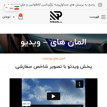
پاسخ به پرسش های متداول
رویه بازگرداندن کالا
قوانین و مقررات
نحوه خرید
FA
0
فهرست
0
تومان
المان های – ویدیو
المان های وودمارت
پخش ویدئو با تصویر شاخص سفارشی