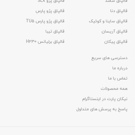
قالپاق سمند
قالپاق پژو SLX
قالپاق دنا
قالپاق پژو پارس
قالپاق ساینا و کوئیک
قالپاق پژو پارس TU5
قالپاق آریسان
قالپاق تیبا
قالپاق پیکان
قالپاق برلیانس H230​
دسترسی های سریع
درباره ما
تماس با ما
همه محصولات
نیکان پارت در اینستاگرام
پاسخ به پرسش های متداول