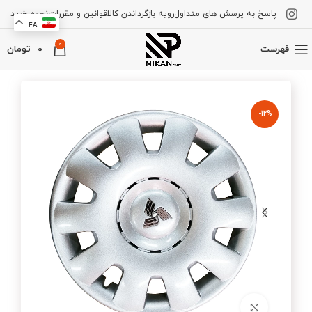
پاسخ به پرسش های متداول
رویه بازگرداندن کالا
قوانین و مقررات
نحوه خرید
FA
0
فهرست
0
تومان
-12%
برای بزرگنمایی کلیک کنید