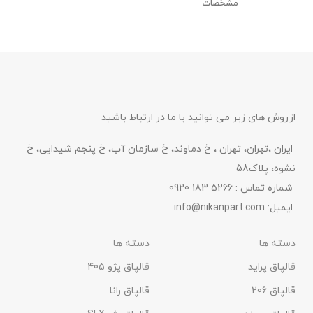
سایر توضیحات
مشخصات
- مقاوم در برابر خط و خش -
م
تعداد:4 عدد جنس:پلیمر مدل
مقاوم در برابر شست و شو -
شده
خودرو:پراید75 کشور
مقاوم در برابر نور آفتاب سایز:13
سازنده:ایران
اینچ
مر
سایر توضیحات
قا
نص
- مقاوم در برابر خط و خش -
آس
مقاوم در برابر شست و شو -
ازروش های زیر می توانید با ما در ارتباط باشید
مقاوم در برابر نور آفتاب سایز:13
شست
اینچ
آ
ایران ،تهران، تهران ، خ دماوند، خ سازمان آب، خ پنجم شیدایی، خ
زنگ
نشوه، پلاک58
شماره تماس : 5266 183 0920
ایمیل:
info@nikanpart.com
دسته ها
دسته ها
قالپاق پراید
قالپاق پژو 405
قالپاق 206
قالپاق رانا