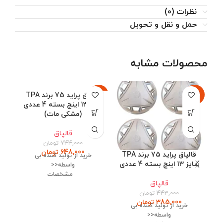
نظرات (0)
حمل و نقل و تحویل
محصولات مشابه
-13%
-13%
قالپاق پراید 75 برند TPA
13%
سایز 13 اینچ بسته 4 عددی
(مشکی مات)
قالپاق
744,000
تومان
648,000
تومان
قالپاق پراید 75 برند TPA
خرید از تولید کننده بی
سایز 13 اینچ بسته 4 عددی
واسطه<<
مشخصات
قالپاق
443,000
تومان
تعداد:4 عدد جنس:پلیمر مدل
385,000
تومان
خودرو:پراید75 مشکی مات کشور
خرید از تولید کننده بی
سازنده:ایران
واسطه<<