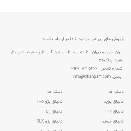
- مقاوم در برابر خط و خش -
مقاوم در برابر شست و شو -
خو
مقاوم در برابر شست و شو -
مقاوم در برابر نور آفتاب سایز:13
مقاوم در برابر نور آفتاب سایز:13
اینچ
اینچ
-
م
ازروش های زیر می توانید با ما در ارتباط باشید
ایران ،تهران، تهران ، خ دماوند، خ سازمان آب، خ پنجم شیدایی، خ
نشوه، پلاک58
شماره تماس : 5266 183 0920
ایمیل:
info@nikanpart.com
دسته ها
دسته ها
قالپاق پراید
قالپاق پژو 405
قالپاق 206
قالپاق رانا
قالپاق سمند
قالپاق پژو SLX