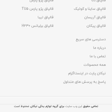
قالپاق دنا
قالپاق پژو پارس
قالپاق ساینا و کوئیک
قالپاق پژو پارس TU5
قالپاق آریسان
قالپاق تیبا
قالپاق پیکان
قالپاق برلیانس H230​
دسترسی های سریع
درباره ما
تماس با ما
همه محصولات
نیکان پارت در اینستاگرام
پاسخ به پرسش های متداول
تمامی حقوق
این وب سایت
برای گروه
لوازم یدکی نیکان
محفوظ است