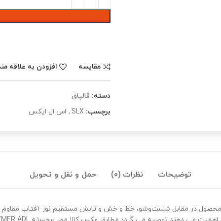
مقایسه
افزودن به علاقه من
دسته:
قالپاق
برچسب:
SLX
,
اس ال ایکس
توضیحات
نظرات (0)
حمل و نقل و تحویل
لید شده است. این محصول در مقابل شست‌وشو، خط و خش و تابش مستقیم نور آفتاب
بق عکس کالا مهر برجسته TPA – TAVANPOLYMER ADL در پشت کالا نشان دهنده برند کالا میباشد.