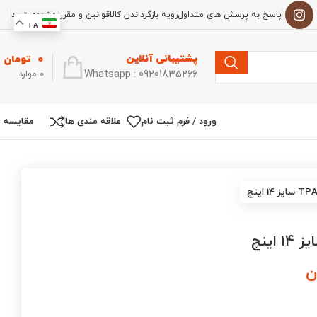
پاسخ به پرسش های متداول
رویه بازگرداندن کالا
قوانین و مقررات
نحوه خرید
FA
پشتیبانی آنلاین
0
تومان
Whatsapp : 09201835266
0
موارد
ورود / فرم ثبت نام
علاقه مندی ها
مقایسه
ن