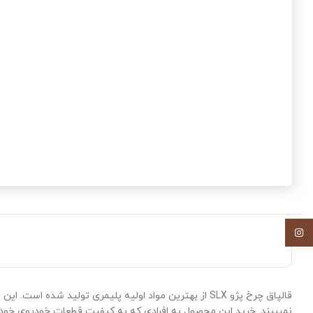
اینستاگرم
قالپاق چرخ پژو SLX از بهترین مواد اولیه پلیمری تو
نمیبیند. خرید این محصول به افرادی که به کیفیت قطعات خودروی خود اهمیت می دهند توصیه می گردد.مطا