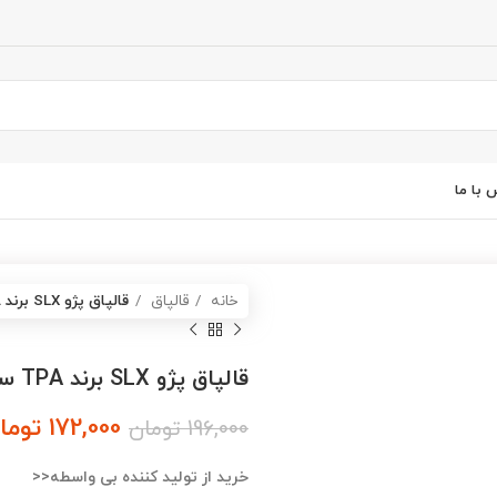
 با ما
خانه
قالپاق
قالپاق پژو SLX برند TPA سایز 14 اینچ
قالپاق پژو SLX برند TPA سایز 14 اینچ
172,000
توما
196,000
تومان
خرید از تولید کننده بی واسطه<<