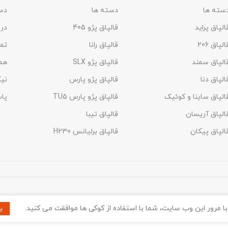
اینچ
مراقب والف چرخ بوده و ابتدا قالپا
سته ها
دسته ها
دس
تنظیم و سپس نصب کنید تا به قا
الپاق پراید
قالپاق پژو 405
درب
آسیبی نرسد. - مقاوم در برابر 
مقاوم در برابر شست و شو - مقاوم د
الپاق 206
قالپاق رانا
تما
آفتاب - مقاومت فنر در برابر زنگ 
الپاق سمند
قالپاق پژو SLX
هم
پذیری - آبکاری با کیفیت سایز: 14 این
الپاق دنا
قالپاق پژو پارس
نیک
الپاق ساینا و کوئیک
قالپاق پژو پارس TU5
پا
الپاق آریسان
قالپاق تیبا
الپاق پیکان
قالپاق برلیانس H230​
با مرور این وب سایت، شما با استفاده از کوکی ها موافقت می کنید.
پ