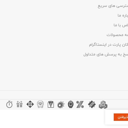
ق را با آن
اینچ
ترسی های سریع
لپاق و چرخ
اره ما
خط و خش -
ر برابر نور
س با ما
زدگی - ضربه
ه محصولات
چ
ان پارت در اینستاگرام
سخ به پرسش های متداول
ذیرفتن