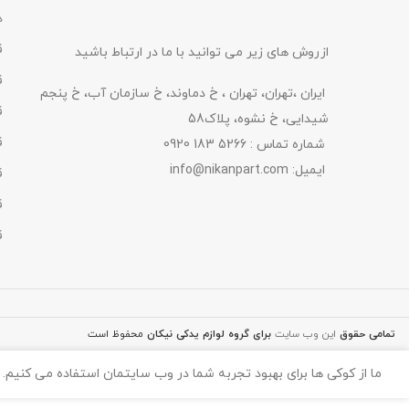
اینچ
د
ق
ازروش های زیر می توانید با ما در ارتباط باشید
ق
ایران ،تهران، تهران ، خ دماوند، خ سازمان آب، خ پنجم
ق
شیدایی، خ نشوه، پلاک58
ق
شماره تماس : 5266 183 0920
ایمیل:
info@nikanpart.com
ق
ق
ق
تمامی حقوق
این وب سایت
برای گروه
لوازم یدکی نیکان
محفوظ است
ما از کوکی ها برای بهبود تجربه شما در وب سایتمان استفاده می کنیم. 