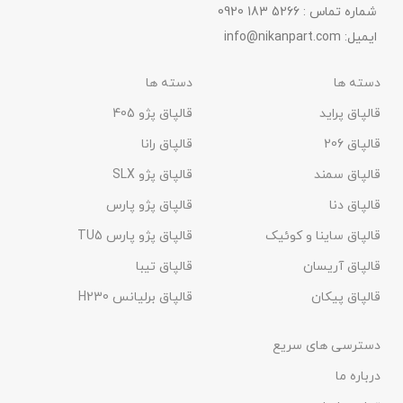
شماره تماس : 5266 183 0920
ایمیل:
info@nikanpart.com
دسته ها
دسته ها
قالپاق پراید
قالپاق پژو 405
قالپاق 206
قالپاق رانا
قالپاق سمند
قالپاق پژو SLX
قالپاق دنا
قالپاق پژو پارس
قالپاق ساینا و کوئیک
قالپاق پژو پارس TU5
قالپاق آریسان
قالپاق تیبا
قالپاق پیکان
قالپاق برلیانس H230​
دسترسی های سریع
درباره ما