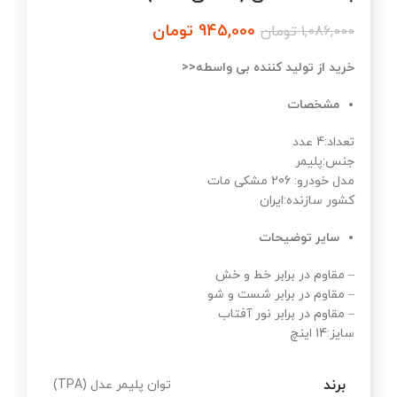
945,000
تومان
1,086,000
تومان
خرید از تولید کننده بی واسطه<<
مشخصات
تعداد:4 عدد
جنس:پلیمر
مدل خودرو: 206 مشکی مات
کشور سازنده:ایران
سایر توضیحات
– مقاوم در برابر خط و خش
– مقاوم در برابر شست و شو
– مقاوم در برابر نور آفتاب
سایز:14 اینچ
برند
توان پلیمر عدل (TPA)