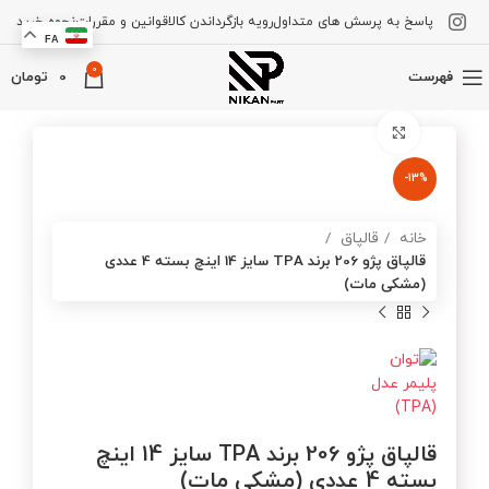
پاسخ به پرسش های متداول
رویه بازگرداندن کالا
قوانین و مقررات
نحوه خرید
FA
0
فهرست
0
تومان
برای بزرگنمایی کلیک کنید
-13%
خانه
قالپاق
قالپاق پژو 206 برند TPA سایز 14 اینچ بسته 4 عددی
(مشکی مات)
قالپاق پژو 206 برند TPA سایز 14 اینچ
بسته 4 عددی (مشکی مات)